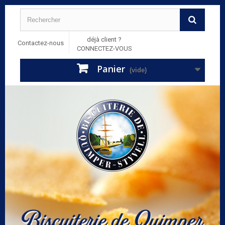
déjà client ?
Contactez-nous
CONNECTEZ-VOUS
Panier
(vide)