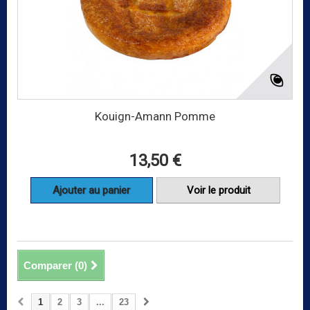
Kouign-Amann Pomme
13,50 €
Ajouter au panier
Voir le produit
Comparer (
0
)
1
2
3
...
23