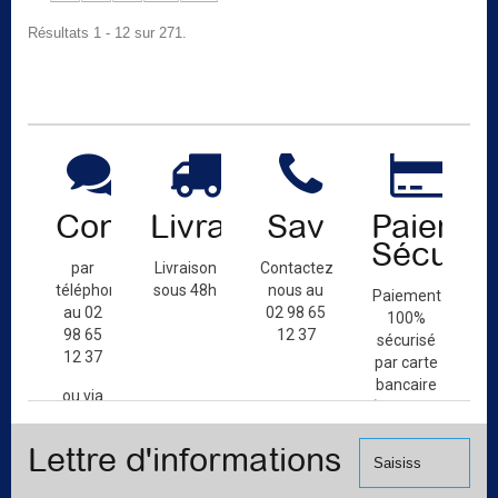
Résultats 1 - 12 sur 271.
Contact
Livraison
Sav
Paiemen
Sécuris
par
Livraison
Contactez-
téléphone
sous 48h
nous au
Paiement
au 02
02 98 65
100%
98 65
12 37
sécurisé
12 37
par carte
bancaire
ou via
(Mastercard,
le
Visa, ...) et
formulaire
Lettre d'informations
chèque.
de
contact