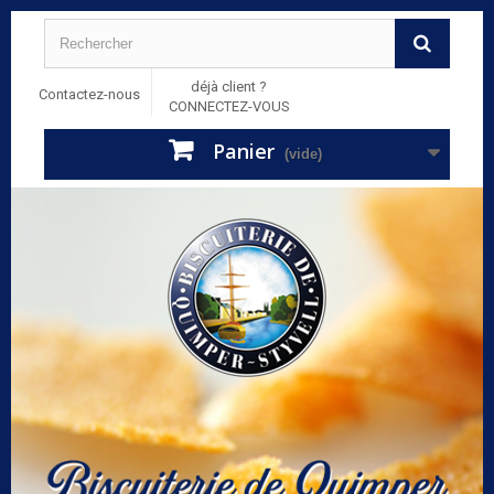
déjà client ?
Contactez-nous
CONNECTEZ-VOUS
Panier
(vide)