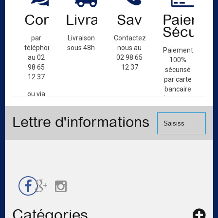
Contact
Livraison
Sav
Paiemen
Sécuris
par
Livraison
Contactez-
téléphone
sous 48h
nous au
Paiement
au 02
02 98 65
100%
98 65
12 37
sécurisé
12 37
par carte
bancaire
ou via
(Mastercard,
le
Visa, ...) et
formulaire
Lettre d'informations
chèque.
de
contact
Catégories