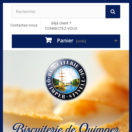
déjà client ?
Contactez-nous
CONNECTEZ-VOUS
Panier
(vide)