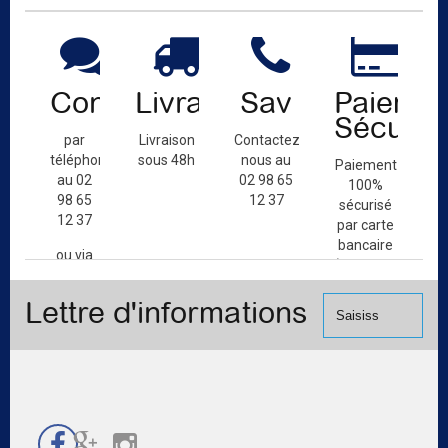
Contact
Livraison
Sav
Paiemen
Sécuris
par
Livraison
Contactez-
téléphone
sous 48h
nous au
Paiement
au 02
02 98 65
100%
98 65
12 37
sécurisé
12 37
par carte
bancaire
ou via
(Mastercard,
le
Visa, ...) et
formulaire
Lettre d'informations
chèque.
de
contact