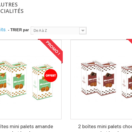
AUTRES
CIALITÉS
its.
- TRIER par
De A à Z
PROMO !
îtes mini palets amande
2 boîtes mini palets cho