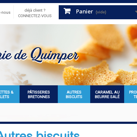
Panier
déjà client ?
(vide)
z-nous
CONNECTEZ-VOUS
ETTES &
PÂTISSERIES
AUTRES
CARAMEL AU
PRO
ALETS
BRETONNES
BISCUITS
BEURRE SALÉ
T
Autres biscuits