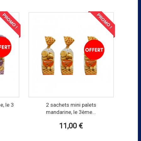
PROMO !
PROMO !
e, le 3
2 sachets mini palets
mandarine, le 3ème...
11,00 €