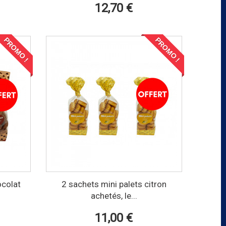
12,70 €
PROMO !
PROMO !
ocolat
2 sachets mini palets citron
achetés, le...
11,00 €