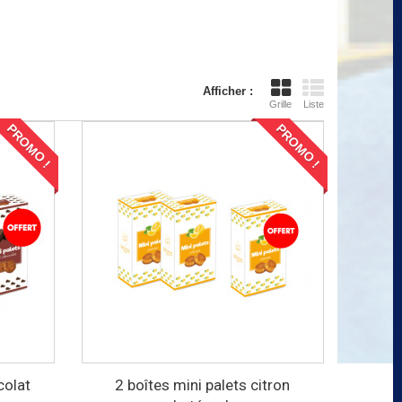
Afficher :
Grille
Liste
PROMO !
PROMO !
colat
2 boîtes mini palets citron