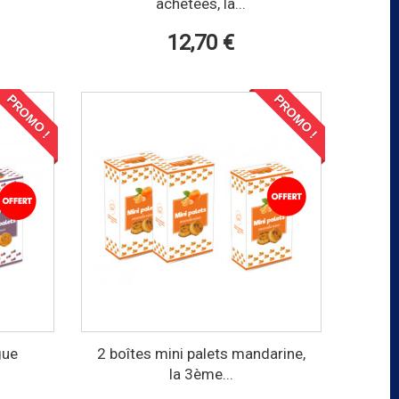
achetées, la...
12,70 €
PROMO !
PROMO !
gue
2 boîtes mini palets mandarine,
la 3ème...