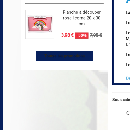
Planche à découper
La
rose licorne 20 x 30
Le
cm
Le
3,98 €
7,95 €
-50%
My
Un
Le
Toutes les promotions
Le
Dé
Sous-caté
C