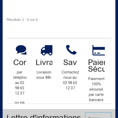
Résultats 1 - 6 sur 6.
Contact
Livraison
Sav
Paiemen
Sécuris
par
Livraison
Contactez-
téléphone
sous 48h
nous au
Paiement
au 02
02 98 65
100%
98 65
12 37
sécurisé
12 37
par carte
bancaire
ou via
(Mastercard,
le
Visa, ...) et
formulaire
Lettre d'informations
chèque.