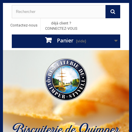
déjà client ?
Contactez-nous
CONNECTEZ-VOUS
Panier
(vide)