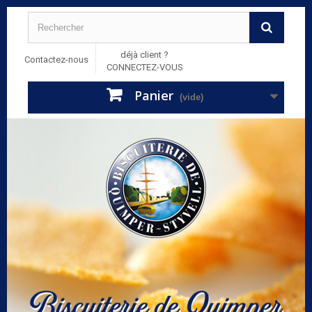
déjà client ?
Contactez-nous
CONNECTEZ-VOUS
Panier
(vide)