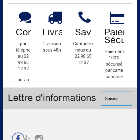
Contact
Livraison
Sav
Paiemen
Sécuris
par
Livraison
Contactez-
téléphone
sous 48h
nous au
Paiement
au 02
02 98 65
100%
98 65
12 37
sécurisé
12 37
par carte
bancaire
ou via
(Mastercard,
le
Visa, ...) et
formulaire
Lettre d'informations
chèque.
de
contact