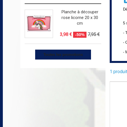
Dé
Planche à découper
rose licorne 20 x 30
cm
5 
-
3,98 €
7,95 €
-50%
- 
- 
Toutes les promotions
1 produit