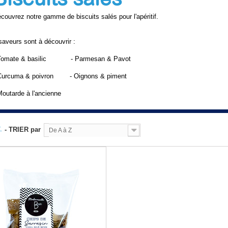
couvrez notre gamme de biscuits salés pour l'apéritif.
saveurs sont à découvrir :
 Tomate & basilic - Parmesan & Pavot
Curcuma & poivron - Oignons & piment
Moutarde à l'ancienne
.
- TRIER par
De A à Z