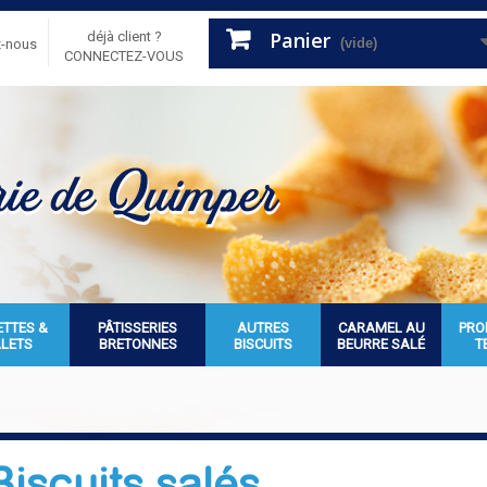
Panier
déjà client ?
(vide)
z-nous
CONNECTEZ-VOUS
ETTES &
PÂTISSERIES
AUTRES
CARAMEL AU
PRO
ALETS
BRETONNES
BISCUITS
BEURRE SALÉ
T
Biscuits salés