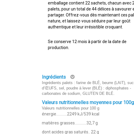
emballage contient 22 sachets, chacun avec 
palets, pour un total de 44 délices à savourer 
partager. Offrez-vous dès maintenant ces pa
nature, et laissez-vous séduire par leur goût
authentique et leur irrésistible croquant.
Se conserve 12 mois à partir de la date de
production.
Ingrédients
Ingrédients palets : farine de BLÉ, beurre (LAIT), suc
d’ŒUFS, sel, poudre à lever (BLÉ) : diphosphates -
carbonates de sodium, GLUTEN DE BLÉ.
Valeurs nutritionnelles moyennes pour 100
Valeurs nutritionnelles pour 100 g
énergie............2249 kJ/539 kcal
matières grasses.............32,7 g
dont acides gras saturés.. 22 g