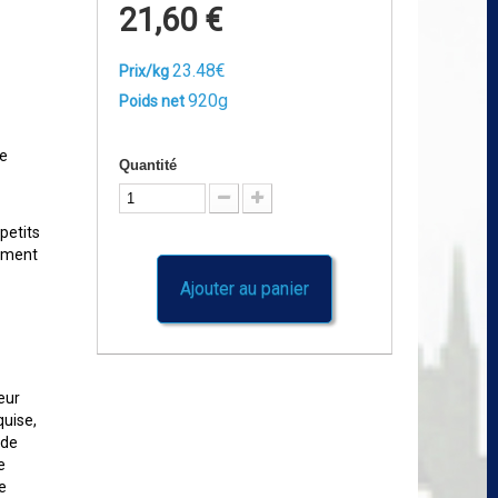
21,60 €
23.48€
Prix/kg
920g
Poids net
ne
Quantité
petits
tement
Ajouter au panier
eur
quise,
 de
e
e