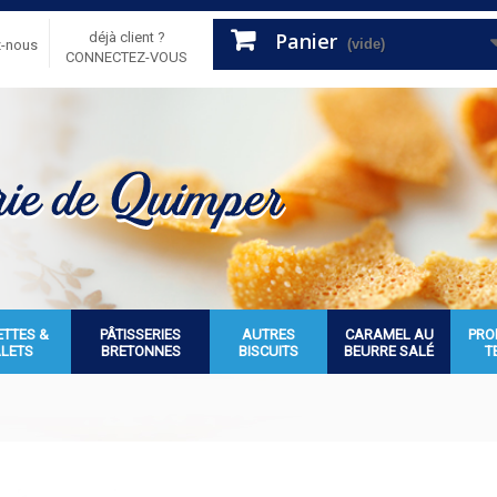
Panier
déjà client ?
(vide)
z-nous
CONNECTEZ-VOUS
ETTES &
PÂTISSERIES
AUTRES
CARAMEL AU
PRO
ALETS
BRETONNES
BISCUITS
BEURRE SALÉ
T