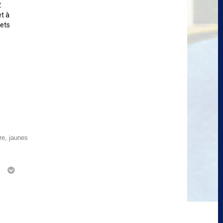
2
et à
lets
re, jaunes
g