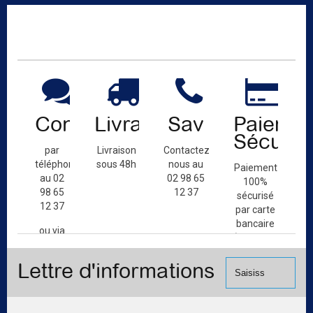
Contact
Livraison
Sav
Paiemen
Sécuris
par
Livraison
Contactez-
téléphone
sous 48h
nous au
Paiement
au 02
02 98 65
100%
98 65
12 37
sécurisé
12 37
par carte
bancaire
ou via
(Mastercard,
le
Visa, ...) et
formulaire
Lettre d'informations
chèque.
de
contact