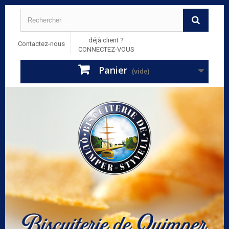
déjà client ?
Contactez-nous
CONNECTEZ-VOUS
Panier
(vide)