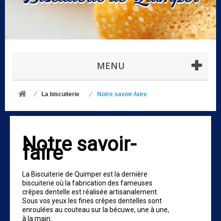
MENU
La biscuiterie
Notre savoir-faire
Notre savoir-
faire
La Biscuiterie de Quimper est la dernière
biscuiterie où la fabrication des fameuses
crêpes dentelle est réalisée artisanalement.
Sous vos yeux les fines crêpes dentelles sont
enroulées au couteau sur la bécuwe, une à une,
à la main.