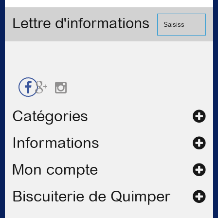
(Mastercard,
le
Visa, ...) et
formulaire
Lettre d'informations
chèque.
de
contact
Catégories
Informations
Mon compte
Biscuiterie de Quimper