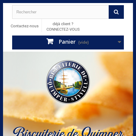
déjà client ?
Contactez-nous
CONNECTEZ-VOUS
Panier
(vide)