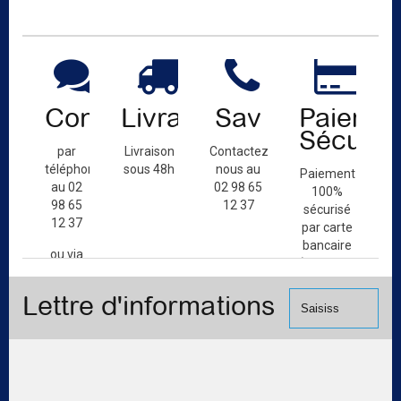
Contact
Livraison
Sav
Paiemen
Sécuris
par
Livraison
Contactez-
téléphone
sous 48h
nous au
Paiement
au 02
02 98 65
100%
98 65
12 37
sécurisé
12 37
par carte
bancaire
ou via
(Mastercard,
le
Visa, ...) et
formulaire
Lettre d'informations
chèque.
de
contact