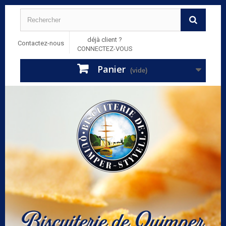
déjà client ?
Contactez-nous
CONNECTEZ-VOUS
Panier
(vide)