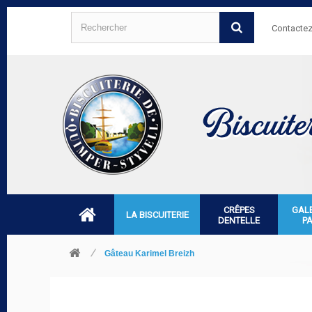
Contacte
CRÊPES
GAL
LA BISCUITERIE
DENTELLE
P
Gâteau Karimel Breizh