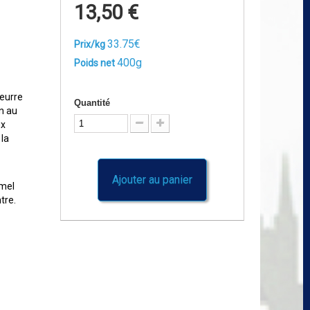
13,50 €
33.75€
Prix/kg
400g
Poids net
beurre
Quantité
n au
ux
 la
Ajouter au panier
amel
tre.