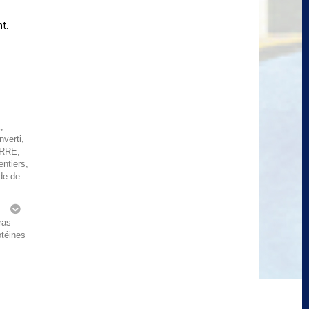
t.
,
verti,
URRE,
ntiers,
de de
g
ras
otéines