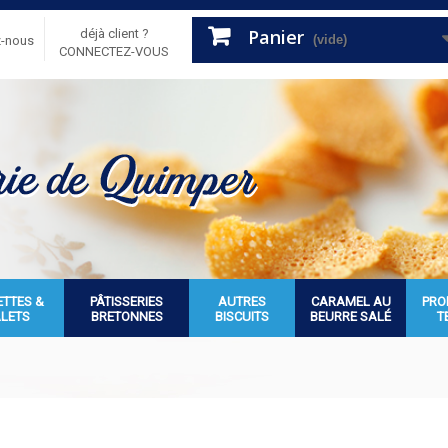
Panier
déjà client ?
(vide)
z-nous
CONNECTEZ-VOUS
ETTES &
PÂTISSERIES
AUTRES
CARAMEL AU
PRO
ALETS
BRETONNES
BISCUITS
BEURRE SALÉ
T