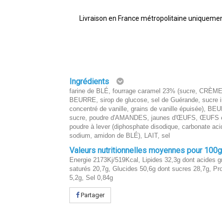
Livraison en France métropolitaine uniquemen
Ingrédients
farine de BLÉ, fourrage caramel 23% (sucre, CRÈME
BEURRE, sirop de glucose, sel de Guérande, sucre in
concentré de vanille, grains de vanille épuisée), BE
sucre, poudre d'AMANDES, jaunes d'ŒUFS, ŒUFS e
poudre à lever (diphosphate disodique, carbonate aci
sodium, amidon de BLÉ), LAIT, sel
Valeurs nutritionnelles moyennes pour 100
Energie 2173Kj/519Kcal, Lipides 32,3g dont acides g
saturés 20,7g, Glucides 50,6g dont sucres 28,7g, Pr
5,2g, Sel 0,84g
Partager